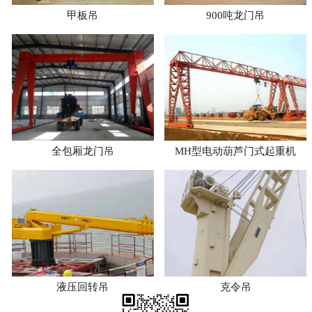
甲板吊
900吨龙门吊
全包厢龙门吊
MH型电动葫芦门式起重机
液压回转吊
克令吊