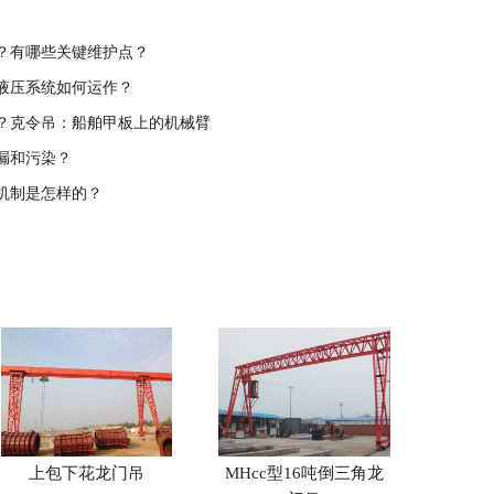
？有哪些关键维护点？
液压系统如何运作？
？克令吊：船舶甲板上的机械臂
漏和污染？
机制是怎样的？
上包下花龙门吊
MHcc型16吨倒三角龙